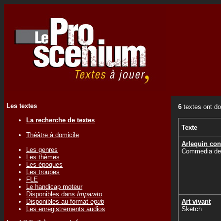
Les textes
6
textes ont do
La recherche de textes
Texte
Théâtre à domicile
Arlequin con
Les genres
Commedia dell
Les thèmes
Les époques
Les troupes
FLE
Le handicap moteur
Disponibles dans
Imparato
Disponibles au format
epub
Art vivant
Les enregistrements audios
Sketch