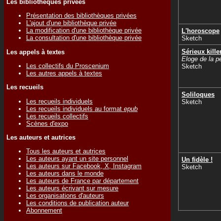
Les bibliothèques privées
Présentation des bibliothèques privées
L'ajout d'une bibliothèque privée
La modification d'une bibliothèque privée
L'horoscope
La consultation d'une bibliothèque privée
Sketch
Sérieux kille
Les appels à textes
Eloge de la pe
Les collectifs du Proscenium
Sketch
Les autres appels à textes
Les recueils
Soliloques
Les recueils individuels
Sketch
Les recueils individuels au format
epub
Les recueils collectifs
Scènes d'expo
Les auteurs et autrices
Tous les auteurs et autrices
Les auteurs ayant un site personnel
Un fidèle !
Les auteurs sur Facebook, X, Instagram
Sketch
Les auteurs dans le monde
Les auteurs de France par département
Les auteurs écrivant sur mesure
Les organisations d'auteurs
Les conditions de publication auteur
Abonnement