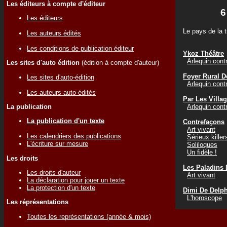
Les éditeurs à compte d'éditeur
6
Les éditeurs
Le pays de la t
Les auteurs édités
Les conditions de publication éditeur
Ykoz Théâtre
Arlequin contr
Les sites d'auto édition
(édition à compte d'auteur)
Foyer Rural D
Les sites d'auto-édition
Arlequin contr
Les auteurs auto-édités
Par Les Villa
Arlequin contr
La publication
La publication d'un texte
Contrefaçons
Art vivant
Les calendriers des publications
Sérieux killer
L'écriture sur mesure
Soliloques
Un fidèle !
Les droits
Les Paladins 
Les droits d'auteur
Art vivant
La déclaration pour jouer un texte
La protection d'un texte
Dimi De Delp
L'horoscope
Les réprésentations
Toutes les représentations (année & mois)