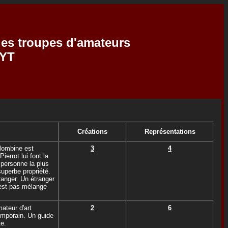
 des troupes d'amateurs
EYT
Créations
Représentations
olombine est
3
4
errot lui font la
personne la plus
superbe propriété.
tranger. Un étranger
'est pas mélangé
ateur d'art
2
6
emporain. Un guide
te.