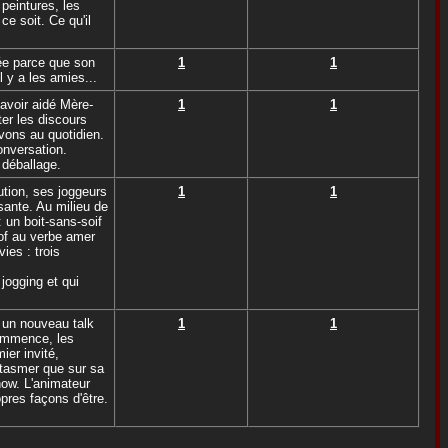
 peintures, les
ce soit. Ce qu'il
rée parce que son
1
1
l y a les amies...
 avoir aidé Mère-
1
1
ter les discours
vons au quotidien.
onversation.
u déballage.
ution, ses joggeurs
1
1
sante. Au milieu de
 un boit-sans-soif
rof au verbe amer
ies : trois
jogging et qui
 un nouveau talk
1
1
commence, les
ier invité,
tasmer que sur sa
how. L'animateur
pres façons d'être.