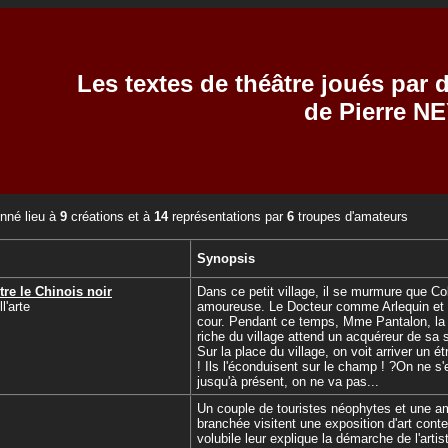
Les textes de théâtre joués par
de Pierre N
nné lieu à
9
créations et à
14
représentations par
6
troupes d'amateurs
Synopsis
tre le Chinois noir
Dans ce petit village, il se murmure que C
'arte
amoureuse. Le Docteur comme Arlequin et Pi
cour. Pendant ce temps, Mme Pantalon, la 
riche du village attend un acquéreur de sa 
Sur la place du village, on voit arriver un é
! Ils l'éconduisent sur le champ ! ?On ne s
jusqu'à présent, on ne va pas...
Un couple de touristes néophytes et une am
branchée visitent une exposition d'art cont
volubile leur explique la démarche de l'artis