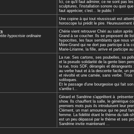
Ici, ce qu'il faut admirer, ce ne sont pas les
sculptures, l'installation sonore ou quoi que 
faut apprécier, c'est... le public !
Une copine à qui tout réussissait est atter
horoscope lui prédit le pire. Heureusement i
rs
Chérie vient retrouver Chéri au salon après
tite hypocrisie ordinaire
Grand à se coucher. Ils se proposent de lis
hypocrites, les faux semblants que nous vi
Mère-Grand qui ne dort pas participe à la c
Marie-Lirianne, la fille, arrive et participe a
La rue. Ses cartons, ses poubelles, sa poll
et la pseudo solidarité de la gente bien pen
la rue, trois SDF, dérangés et dérangeants :
au verbe haut et à la descente facile, un p
et révolté et une camée, sans verbe. Trois v
soliloques.
Et le passage d'une bourgeoise qui fait son 
s'arrête t...
Gérard et Sandrine s'apprêtent à présenter
show. Ils chauffent la salle, le générique 
premiers mots puis ils introduisent leur prem
Clément, un mari amoureux qui ne peut fan
femme. La fidélité étant le thème du talk-s
est un peu dépassé par le thème et ses pro
Sandrine invite maintenant ...