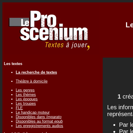
Le
Les textes
La recherche de textes
Théâtre à domicile
Les genres
Les thèmes
1
créa
Les époques
Les troupes
Les infor
FLE
Le handicap moteur
représenta
Disponibles dans
Imparato
Disponibles au format
epub
Par l
Les enregistrements audios
Par l