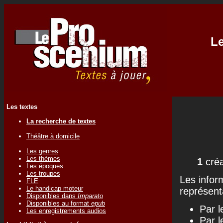
Le
Les textes
La recherche de textes
Théâtre à domicile
Les genres
Les thèmes
1
créa
Les époques
Les troupes
Les infor
FLE
Le handicap moteur
représenta
Disponibles dans
Imparato
Disponibles au format
epub
Par l
Les enregistrements audios
Par l