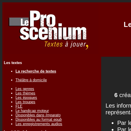
Le
Les textes
La recherche de textes
Théâtre à domicile
Les genres
Les thèmes
6
créa
Les époques
Les troupes
Les infor
FLE
Le handicap moteur
représenta
Disponibles dans
Imparato
Disponibles au format
epub
Par l
Les enregistrements audios
Par l