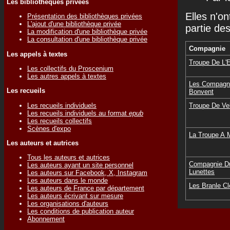
Les bibliothèques privées
Elles n'on
Présentation des bibliothèques privées
L'ajout d'une bibliothèque privée
partie de
La modification d'une bibliothèque privée
La consultation d'une bibliothèque privée
Compagnie
Les appels à textes
Troupe De L'
Les collectifs du Proscenium
Les autres appels à textes
Les Compagn
Les recueils
Bonvent
Les recueils individuels
Troupe De V
Les recueils individuels au format
epub
Les recueils collectifs
Scènes d'expo
La Troupe A 
Les auteurs et autrices
Tous les auteurs et autrices
Compagnie D
Les auteurs ayant un site personnel
Lunettes
Les auteurs sur Facebook, X, Instagram
Les auteurs dans le monde
Les Branle C
Les auteurs de France par département
Les auteurs écrivant sur mesure
Les organisations d'auteurs
Les conditions de publication auteur
Abonnement