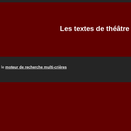
Les textes de théâtr
r le
moteur de recherche multi-crières