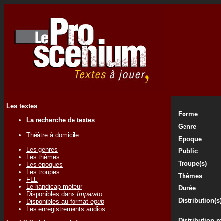
Les textes
Forme
La recherche de textes
Genre
Théâtre à domicile
Epoque
Les genres
Public
Les thèmes
Troupe(s)
Les époques
Les troupes
Thèmes
FLE
Le handicap moteur
Durée
Disponibles dans
Imparato
Distribution(s
Disponibles au format
epub
Les enregistrements audios
Distribution 