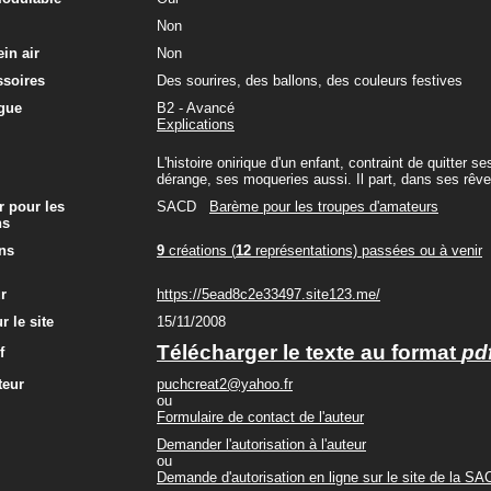
Non
in air
Non
ssoires
Des sourires, des ballons, des couleurs festives
gue
B2 - Avancé
Explications
L'histoire onirique d'un enfant, contraint de quitte
dérange, ses moqueries aussi. Il part, dans ses rêve
r pour les
SACD
Barème pour les troupes d'amateurs
ns
ns
9
créations (
12
représentations) passées ou à venir
ur
https://5ead8c2e33497.site123.me/
r le site
15/11/2008
Télécharger le texte au format
pd
f
teur
puchcreat2@yahoo.fr
ou
Formulaire de contact de l'auteur
Demander l'autorisation à l'auteur
ou
Demande d'autorisation en ligne sur le site de la S