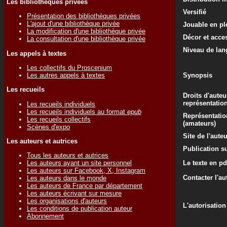
Les bibliothèques privées
Versifié
Présentation des bibliothèques privées
L'ajout d'une bibliothèque privée
Jouable en ple
La modification d'une bibliothèque privée
Décor et acce
La consultation d'une bibliothèque privée
Niveau de lan
Les appels à textes
Les collectifs du Proscenium
Les autres appels à textes
Synopsis
Les recueils
Droits d'auteu
représentatio
Les recueils individuels
Les recueils individuels au format
epub
Représentatio
Les recueils collectifs
(amateurs)
Scènes d'expo
Site de l'aute
Les auteurs et autrices
Publication su
Tous les auteurs et autrices
Le texte en pd
Les auteurs ayant un site personnel
Les auteurs sur Facebook, X, Instagram
Contacter l'au
Les auteurs dans le monde
Les auteurs de France par département
Les auteurs écrivant sur mesure
Les organisations d'auteurs
L'autorisation
Les conditions de publication auteur
Abonnement