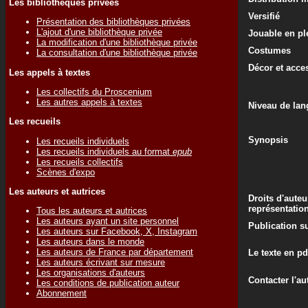
Les bibliothèques privées
Versifié
Présentation des bibliothèques privées
L'ajout d'une bibliothèque privée
Jouable en ple
La modification d'une bibliothèque privée
Costumes
La consultation d'une bibliothèque privée
Décor et acce
Les appels à textes
Les collectifs du Proscenium
Les autres appels à textes
Niveau de lan
Les recueils
Synopsis
Les recueils individuels
Les recueils individuels au format
epub
Les recueils collectifs
Scènes d'expo
Les auteurs et autrices
Droits d'auteu
représentatio
Tous les auteurs et autrices
Les auteurs ayant un site personnel
Publication su
Les auteurs sur Facebook, X, Instagram
Les auteurs dans le monde
Les auteurs de France par département
Le texte en pd
Les auteurs écrivant sur mesure
Les organisations d'auteurs
Contacter l'au
Les conditions de publication auteur
Abonnement