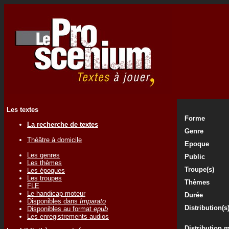
Les textes
Forme
La recherche de textes
Genre
Théâtre à domicile
Epoque
Les genres
Public
Les thèmes
Troupe(s)
Les époques
Les troupes
Thèmes
FLE
Le handicap moteur
Durée
Disponibles dans
Imparato
Distribution(s
Disponibles au format
epub
Les enregistrements audios
Distribution 