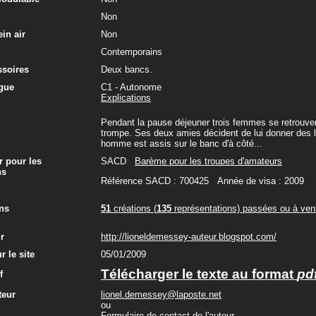
Non
in air
Non
Contemporains
ssoires
Deux bancs.
gue
C1 - Autonome
Explications
Pendant la pause déjeuner trois femmes se retrouvent
trompe. Ses deux amies décident de lui donner des le
homme est assis sur le banc d'à côté...
r pour les
SACD
Barème pour les troupes d'amateurs
ns
Référence SACD : 700425 Année de visa : 2009
ns
51
créations (
135
représentations) passées ou à veni
ur
http://lioneldemessey-auteur.blogspot.com/
r le site
05/01/2009
Télécharger le texte au format
pd
f
teur
lionel.demessey@laposte.net
ou
Formulaire de contact de l'auteur