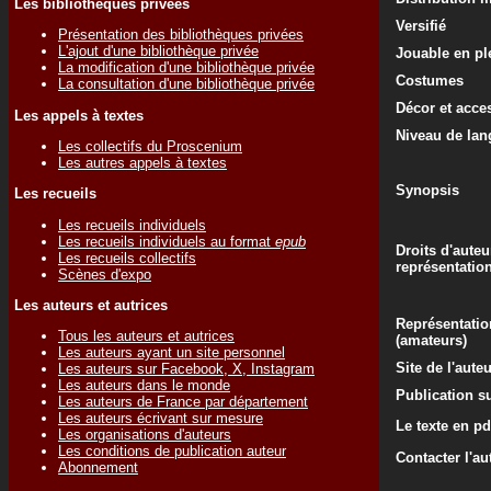
Les bibliothèques privées
Versifié
Présentation des bibliothèques privées
L'ajout d'une bibliothèque privée
Jouable en ple
La modification d'une bibliothèque privée
Costumes
La consultation d'une bibliothèque privée
Décor et acce
Les appels à textes
Niveau de lan
Les collectifs du Proscenium
Les autres appels à textes
Synopsis
Les recueils
Les recueils individuels
Les recueils individuels au format
epub
Droits d'auteu
Les recueils collectifs
représentatio
Scènes d'expo
Les auteurs et autrices
Représentatio
Tous les auteurs et autrices
(amateurs)
Les auteurs ayant un site personnel
Site de l'aute
Les auteurs sur Facebook, X, Instagram
Les auteurs dans le monde
Publication su
Les auteurs de France par département
Les auteurs écrivant sur mesure
Le texte en pd
Les organisations d'auteurs
Les conditions de publication auteur
Contacter l'au
Abonnement