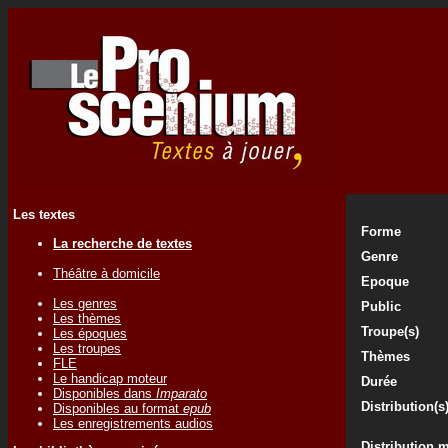
Les textes
Forme
La recherche de textes
Genre
Théâtre à domicile
Epoque
Les genres
Public
Les thèmes
Troupe(s)
Les époques
Les troupes
Thèmes
FLE
Le handicap moteur
Durée
Disponibles dans
Imparato
Distribution(s
Disponibles au format
epub
Les enregistrements audios
Distribution 