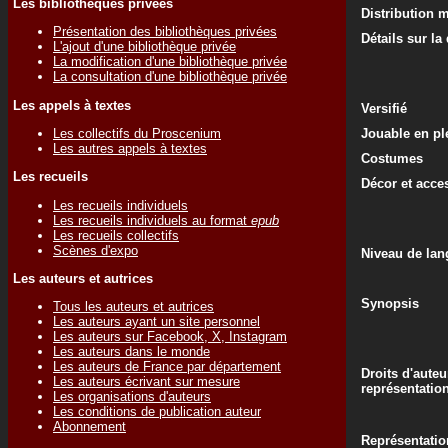
Les bibliothèques privées
Distribution 
Présentation des bibliothèques privées
Détails sur la
L'ajout d'une bibliothèque privée
La modification d'une bibliothèque privée
La consultation d'une bibliothèque privée
Les appels à textes
Versifié
Les collectifs du Proscenium
Jouable en ple
Les autres appels à textes
Costumes
Les recueils
Décor et acce
Les recueils individuels
Les recueils individuels au format
epub
Les recueils collectifs
Scènes d'expo
Niveau de lan
Les auteurs et autrices
Synopsis
Tous les auteurs et autrices
Les auteurs ayant un site personnel
Les auteurs sur Facebook, X, Instagram
Les auteurs dans le monde
Les auteurs de France par département
Droits d'auteu
Les auteurs écrivant sur mesure
représentatio
Les organisations d'auteurs
Les conditions de publication auteur
Abonnement
Représentatio