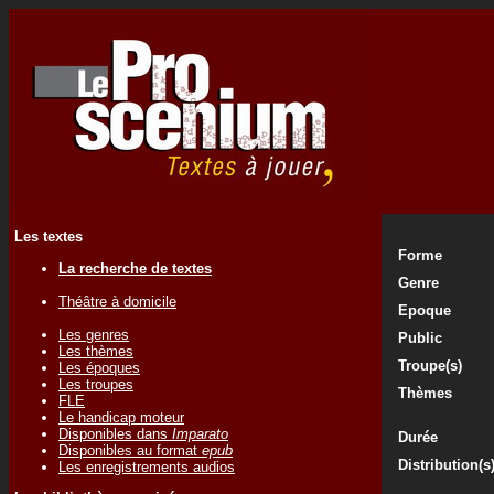
Les textes
Forme
La recherche de textes
Genre
Théâtre à domicile
Epoque
Les genres
Public
Les thèmes
Troupe(s)
Les époques
Les troupes
Thèmes
FLE
Le handicap moteur
Disponibles dans
Imparato
Durée
Disponibles au format
epub
Distribution(s
Les enregistrements audios