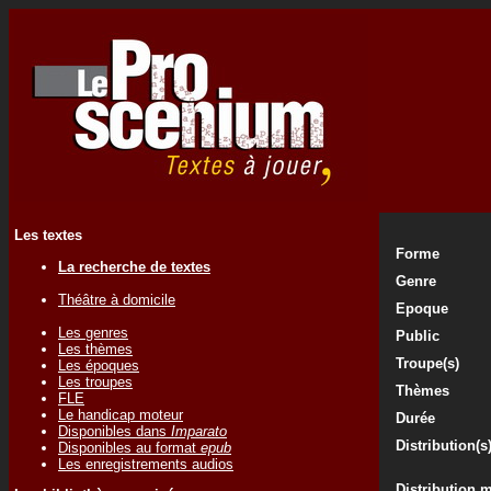
Les textes
Forme
La recherche de textes
Genre
Théâtre à domicile
Epoque
Les genres
Public
Les thèmes
Troupe(s)
Les époques
Les troupes
Thèmes
FLE
Le handicap moteur
Durée
Disponibles dans
Imparato
Distribution(s
Disponibles au format
epub
Les enregistrements audios
Distribution 