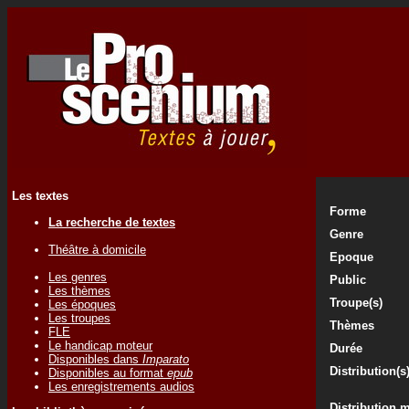
Les textes
Forme
La recherche de textes
Genre
Théâtre à domicile
Epoque
Les genres
Public
Les thèmes
Troupe(s)
Les époques
Les troupes
Thèmes
FLE
Le handicap moteur
Durée
Disponibles dans
Imparato
Distribution(s
Disponibles au format
epub
Les enregistrements audios
Distribution 