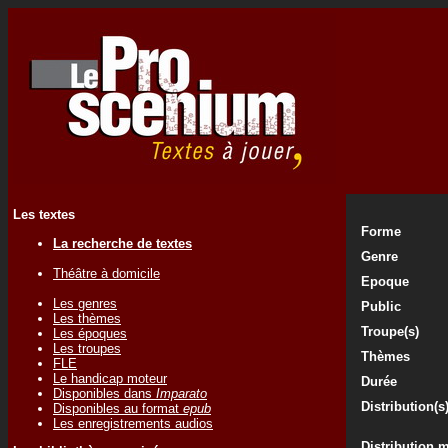
Les textes
Forme
La recherche de textes
Genre
Théâtre à domicile
Epoque
Les genres
Public
Les thèmes
Troupe(s)
Les époques
Les troupes
Thèmes
FLE
Le handicap moteur
Durée
Disponibles dans
Imparato
Distribution(s
Disponibles au format
epub
Les enregistrements audios
Distribution 