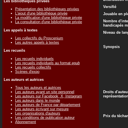
Les bibliothèques privées
Versifié
Présentation des bibliothèques privées
L'ajout d'une bibliothèque privée
Jouable en ple
La modification d'une bibliothèque privée
Nombre d'inte
La consultation d'une bibliothèque privée
handicapés m
Les appels à textes
Niveau de lan
Les collectifs du Proscenium
Les autres appels à textes
Synopsis
Les recueils
Les recueils individuels
Les recueils individuels au format
epub
Les recueils collectifs
Scènes d'expo
Les auteurs et autrices
Tous les auteurs et autrices
Droits d'auteu
Les auteurs ayant un site personnel
représentatio
Les auteurs sur Facebook, X, Instagram
Les auteurs dans le monde
Les auteurs de France par département
Les auteurs écrivant sur mesure
Les organisations d'auteurs
Prix du técha
Les conditions de publication auteur
Abonnement