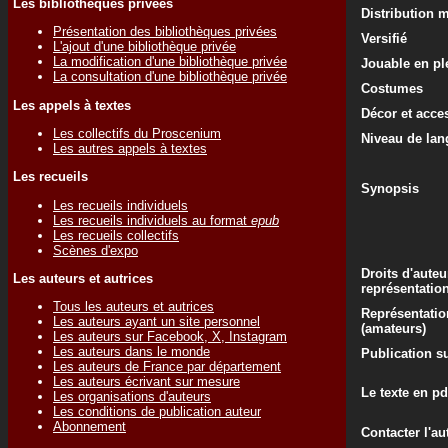
Les bibliothèques privées
Distribution 
Présentation des bibliothèques privées
Versifié
L'ajout d'une bibliothèque privée
La modification d'une bibliothèque privée
Jouable en ple
La consultation d'une bibliothèque privée
Costumes
Les appels à textes
Décor et acce
Les collectifs du Proscenium
Niveau de lan
Les autres appels à textes
Les recueils
Synopsis
Les recueils individuels
Les recueils individuels au format
epub
Les recueils collectifs
Scènes d'expo
Droits d'auteu
Les auteurs et autrices
représentatio
Tous les auteurs et autrices
Représentatio
Les auteurs ayant un site personnel
(amateurs)
Les auteurs sur Facebook, X, Instagram
Les auteurs dans le monde
Publication su
Les auteurs de France par département
Les auteurs écrivant sur mesure
Le texte en pd
Les organisations d'auteurs
Les conditions de publication auteur
Abonnement
Contacter l'au