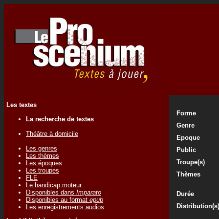
Les textes
Forme
La recherche de textes
Genre
Théâtre à domicile
Epoque
Les genres
Public
Les thèmes
Troupe(s)
Les époques
Les troupes
Thèmes
FLE
Le handicap moteur
Disponibles dans
Imparato
Durée
Disponibles au format
epub
Distribution(s
Les enregistrements audios