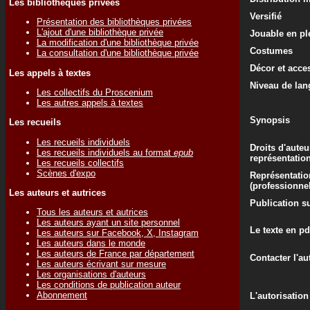
Les bibliothèques privées
Versifié
Présentation des bibliothèques privées
L'ajout d'une bibliothèque privée
Jouable en ple
La modification d'une bibliothèque privée
Costumes
La consultation d'une bibliothèque privée
Décor et acce
Les appels à textes
Niveau de lan
Les collectifs du Proscenium
Les autres appels à textes
Synopsis
Les recueils
Les recueils individuels
Droits d'auteu
Les recueils individuels au format
epub
représentatio
Les recueils collectifs
Scènes d'expo
Représentatio
(professionne
Les auteurs et autrices
Publication su
Tous les auteurs et autrices
Les auteurs ayant un site personnel
Le texte en pd
Les auteurs sur Facebook, X, Instagram
Les auteurs dans le monde
Les auteurs de France par département
Contacter l'au
Les auteurs écrivant sur mesure
Les organisations d'auteurs
Les conditions de publication auteur
Abonnement
L'autorisation