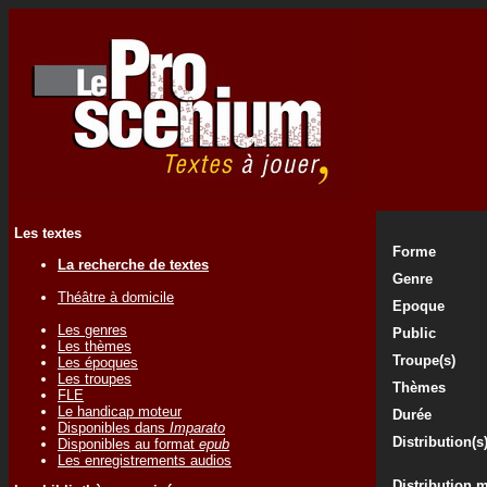
Les textes
Forme
La recherche de textes
Genre
Théâtre à domicile
Epoque
Les genres
Public
Les thèmes
Troupe(s)
Les époques
Les troupes
Thèmes
FLE
Le handicap moteur
Durée
Disponibles dans
Imparato
Distribution(s
Disponibles au format
epub
Les enregistrements audios
Distribution 