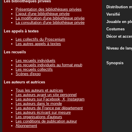
Les bibliothèques privées
Distribution 
Présentation des bibliothèques privées
L'ajout d'une bibliothèque privée
Versifié
La modification d'une bibliothèque privée
Jouable en ple
La consultation d'une bibliothèque privée
Costumes
Les appels à textes
Décor et acce
Les collectifs du Proscenium
Les autres appels à textes
Niveau de lan
Les recueils
Les recueils individuels
Synopsis
Les recueils individuels au format
epub
Les recueils collectifs
Scènes d'expo
Les auteurs et autrices
Tous les auteurs et autrices
Les auteurs ayant un site personnel
Les auteurs sur Facebook, X, Instagram
Les auteurs dans le monde
Les auteurs de France par département
Les auteurs écrivant sur mesure
Les organisations d'auteurs
Les conditions de publication auteur
Abonnement