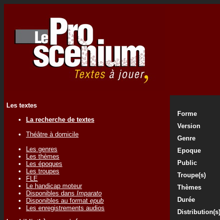
Les textes
Forme
La recherche de textes
Version
Théâtre à domicile
Genre
Les genres
Epoque
Les thèmes
Public
Les époques
Les troupes
Troupe(s)
FLE
Le handicap moteur
Thèmes
Disponibles dans
Imparato
Durée
Disponibles au format
epub
Les enregistrements audios
Distribution(s