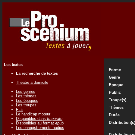
Les textes
Forme
La recherche de textes
Genre
Théâtre à domicile
Epoque
Les genres
Public
Les thèmes
Troupe(s)
Les époques
Les troupes
Thèmes
FLE
Le handicap moteur
Durée
Disponibles dans
Imparato
Distribution(s
Disponibles au format
epub
Les enregistrements audios
Distribution 