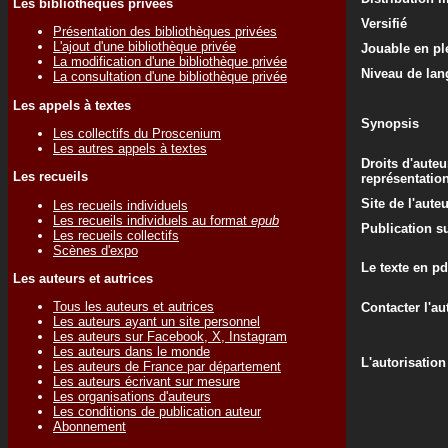
Les bibliothèques privées
Versifié
Présentation des bibliothèques privées
L'ajout d'une bibliothèque privée
Jouable en ple
La modification d'une bibliothèque privée
Niveau de lan
La consultation d'une bibliothèque privée
Les appels à textes
Synopsis
Les collectifs du Proscenium
Les autres appels à textes
Droits d'auteu
Les recueils
représentatio
Site de l'aute
Les recueils individuels
Les recueils individuels au format
epub
Publication su
Les recueils collectifs
Scènes d'expo
Le texte en pd
Les auteurs et autrices
Tous les auteurs et autrices
Contacter l'au
Les auteurs ayant un site personnel
Les auteurs sur Facebook, X, Instagram
Les auteurs dans le monde
L'autorisation
Les auteurs de France par département
Les auteurs écrivant sur mesure
Les organisations d'auteurs
Les conditions de publication auteur
Abonnement