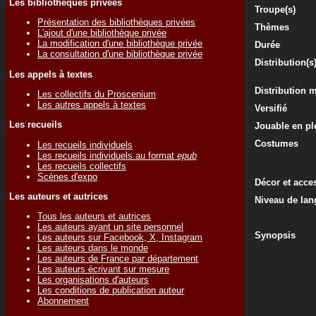
Les bibliothèques privées
Troupe(s)
Présentation des bibliothèques privées
Thèmes
L'ajout d'une bibliothèque privée
La modification d'une bibliothèque privée
Durée
La consultation d'une bibliothèque privée
Distribution(s
Les appels à textes
Distribution 
Les collectifs du Proscenium
Les autres appels à textes
Versifié
Les recueils
Jouable en ple
Costumes
Les recueils individuels
Les recueils individuels au format
epub
Les recueils collectifs
Scènes d'expo
Décor et acce
Les auteurs et autrices
Niveau de lan
Tous les auteurs et autrices
Les auteurs ayant un site personnel
Synopsis
Les auteurs sur Facebook, X, Instagram
Les auteurs dans le monde
Les auteurs de France par département
Les auteurs écrivant sur mesure
Les organisations d'auteurs
Les conditions de publication auteur
Abonnement