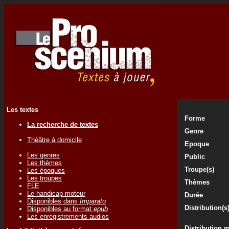
Les textes
Forme
La recherche de textes
Genre
Théâtre à domicile
Epoque
Les genres
Public
Les thèmes
Troupe(s)
Les époques
Les troupes
Thèmes
FLE
Le handicap moteur
Durée
Disponibles dans
Imparato
Distribution(s
Disponibles au format
epub
Les enregistrements audios
Distribution 