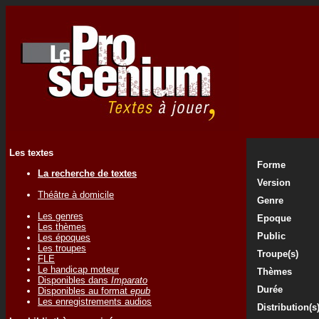
Les textes
Forme
La recherche de textes
Version
Théâtre à domicile
Genre
Les genres
Epoque
Les thèmes
Public
Les époques
Les troupes
Troupe(s)
FLE
Le handicap moteur
Thèmes
Disponibles dans
Imparato
Durée
Disponibles au format
epub
Les enregistrements audios
Distribution(s