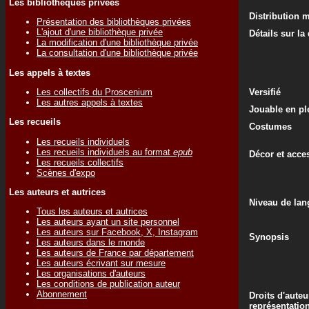
Les bibliothèques privées
Distribution 
Présentation des bibliothèques privées
L'ajout d'une bibliothèque privée
Détails sur la
La modification d'une bibliothèque privée
La consultation d'une bibliothèque privée
Les appels à textes
Les collectifs du Proscenium
Versifié
Les autres appels à textes
Jouable en ple
Les recueils
Costumes
Les recueils individuels
Les recueils individuels au format
epub
Décor et acce
Les recueils collectifs
Scènes d'expo
Les auteurs et autrices
Niveau de lan
Tous les auteurs et autrices
Les auteurs ayant un site personnel
Les auteurs sur Facebook, X, Instagram
Synopsis
Les auteurs dans le monde
Les auteurs de France par département
Les auteurs écrivant sur mesure
Les organisations d'auteurs
Les conditions de publication auteur
Abonnement
Droits d'auteu
représentatio