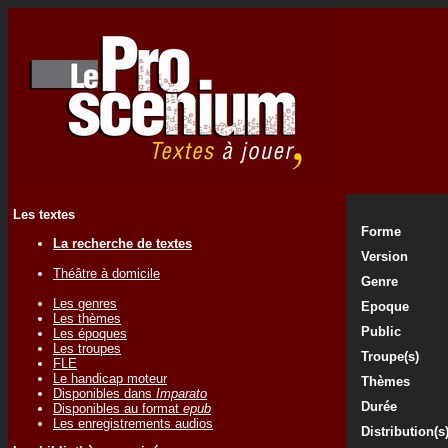
Les textes
Forme
La recherche de textes
Version
Théâtre à domicile
Genre
Les genres
Epoque
Les thèmes
Public
Les époques
Les troupes
Troupe(s)
FLE
Le handicap moteur
Thèmes
Disponibles dans
Imparato
Durée
Disponibles au format
epub
Les enregistrements audios
Distribution(s