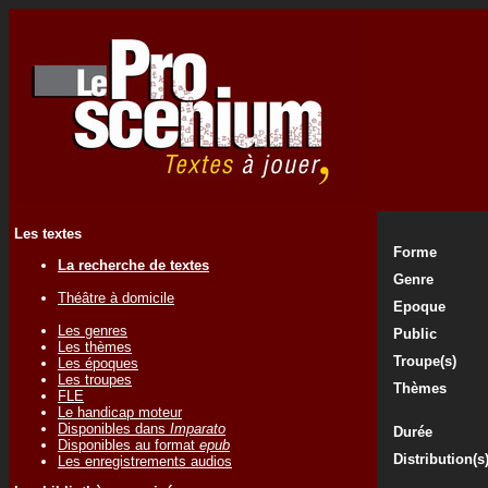
Les textes
Forme
La recherche de textes
Genre
Théâtre à domicile
Epoque
Les genres
Public
Les thèmes
Troupe(s)
Les époques
Les troupes
Thèmes
FLE
Le handicap moteur
Disponibles dans
Imparato
Durée
Disponibles au format
epub
Distribution(s
Les enregistrements audios