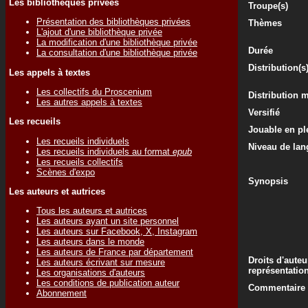
Les bibliothèques privées
Troupe(s)
Présentation des bibliothèques privées
Thèmes
L'ajout d'une bibliothèque privée
La modification d'une bibliothèque privée
Durée
La consultation d'une bibliothèque privée
Distribution(s
Les appels à textes
Les collectifs du Proscenium
Distribution 
Les autres appels à textes
Versifié
Les recueils
Jouable en ple
Les recueils individuels
Niveau de lan
Les recueils individuels au format
epub
Les recueils collectifs
Scènes d'expo
Synopsis
Les auteurs et autrices
Tous les auteurs et autrices
Les auteurs ayant un site personnel
Les auteurs sur Facebook, X, Instagram
Les auteurs dans le monde
Les auteurs de France par département
Droits d'auteu
Les auteurs écrivant sur mesure
représentatio
Les organisations d'auteurs
Les conditions de publication auteur
Commentaire d
Abonnement