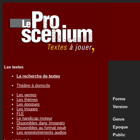
Les textes
La recherche de textes
Théâtre à domicile
Les genres
Forme
Les thèmes
Les époques
Version
Les troupes
FLE
Le handicap moteur
Genre
Disponibles dans
Imparato
Epoque
Disponibles au format
epub
Les enregistrements audios
Public