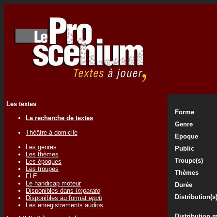
Les textes
Forme
La recherche de textes
Genre
Théâtre à domicile
Epoque
Les genres
Public
Les thèmes
Troupe(s)
Les époques
Les troupes
Thèmes
FLE
Le handicap moteur
Durée
Disponibles dans
Imparato
Distribution(s
Disponibles au format
epub
Les enregistrements audios
Distribution 