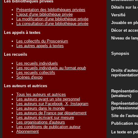
Les bibliothèques privées
Détails sur la
Présentation des bibliothèques privées
L'ajout d'une bibliothèque privée
Versifié
La modification d'une bibliothèque privée
Jouable en ple
La consultation d'une bibliothèque privée
Décor et acce
Les appels à textes
Niveau de lan
Les collectifs du Proscenium
Les autres appels à textes
Synopsis
Les recueils
Les recueils individuels
Les recueils individuels au format
epub
Droits d'auteu
Les recueils collectifs
représentatio
Scènes d'expo
Les auteurs et autrices
Représentatio
Tous les auteurs et autrices
(amateurs)
Les auteurs ayant un site personnel
Représentatio
Les auteurs sur Facebook, X, Instagram
(professionne
Les auteurs dans le monde
Les auteurs de France par département
Site de l'aute
Les auteurs écrivant sur mesure
Les organisations d'auteurs
Publication su
Les conditions de publication auteur
Abonnement
Le texte en pd