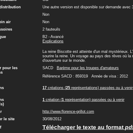
 distribution
Une autre version est disponible sur demande avec 3 
Non
in air
Non
ssoires
2 fauteuils
gue
B2 - Avancé
Explications
La reine Biscotte est atteinte d'un mal mystérieux. L
sourire la reine. Un voyage au pays des rêves où la ré
d'ouverture sur le monde.
r pour les
SACD
Barème pour les troupes d'amateurs
ns
Référence SACD : 859319 Année de visa : 2012
ns
17
créations (
25
représentations) passées ou à venir
ns
1
création (
1
représentation) passées ou à venir
ls)
ur
http://www.florence-grillot.com
r le site
30/08/2012
Télécharger le texte au format
pd
f