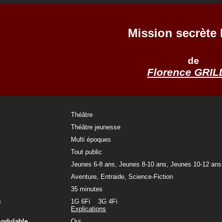
Mission secrète
de
Florence GRI
Théâtre
Théâtre jeunesse
Multi époques
Tout public
Jeunes 6-8 ans, Jeunes 8-10 ans, Jeunes 10-12 ans
Aventure, Entraide, Science-Fiction
35 minutes
)
1G 6Fi 3G 4Fi
Explications
modulable
Oui