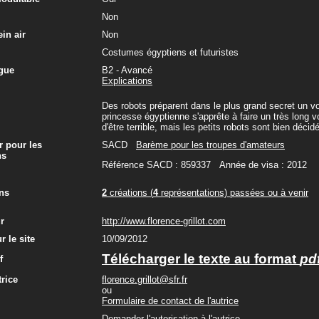
Non
in air
Non
Costumes égyptiens et futuristes
gue
B2 - Avancé
Explications
Des robots préparent dans le plus grand secret un v
princesse égyptienne s'apprête à faire un très long 
d'être terrible, mais les petits robots sont bien décid
r pour les
SACD
Barème pour les troupes d'amateurs
ns
Référence SACD : 859337 Année de visa : 2012
ns
2
créations (
4
représentations) passées ou à venir
ur
http://www.florence-grillot.com
r le site
10/09/2012
Télécharger le texte au format
pd
f
trice
florence.grillot@sfr.fr
ou
Formulaire de contact de l'autrice
Demander l'autorisation à l'autrice