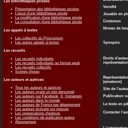
Les bibliothèques privées
Versifié
Présentation des bibliothèques privées
L'ajout d'une bibliothèque privée
Jouable en ple
La modification d'une bibliothèque privée
Costumes
La consultation d'une bibliothèque privée
Niveau de lan
Les appels à textes
Les collectifs du Proscenium
Les autres appels à textes
Synopsis
Les recueils
Droits d'auteu
Les recueils individuels
représentatio
Les recueils individuels au format
epub
Les recueils collectifs
Scènes d'expo
Représentatio
Les auteurs et autrices
(amateurs)
Tous les auteurs et autrices
Site de l'aute
Les auteurs ayant un site personnel
Publication su
Les auteurs sur Facebook, X, Instagram
Les auteurs dans le monde
Le texte en pd
Les auteurs de France par département
Les auteurs écrivant sur mesure
Contacter l'au
Les organisations d'auteurs
Les conditions de publication auteur
Abonnement
L'autorisation