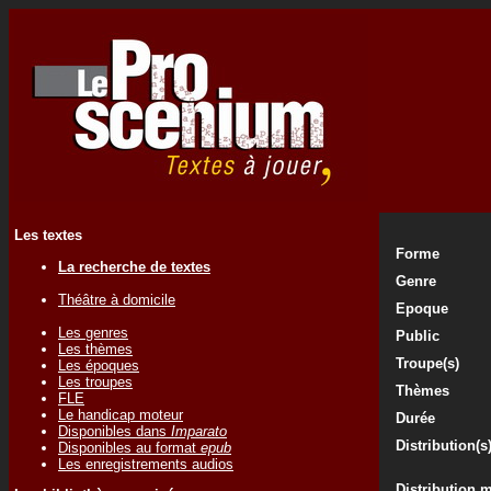
Les textes
Forme
La recherche de textes
Genre
Théâtre à domicile
Epoque
Les genres
Public
Les thèmes
Troupe(s)
Les époques
Les troupes
Thèmes
FLE
Le handicap moteur
Durée
Disponibles dans
Imparato
Distribution(s
Disponibles au format
epub
Les enregistrements audios
Distribution 