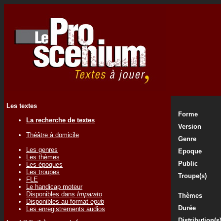
Les textes
Forme
La recherche de textes
Version
Théâtre à domicile
Genre
Les genres
Epoque
Les thèmes
Public
Les époques
Les troupes
Troupe(s)
FLE
Le handicap moteur
Disponibles dans
Imparato
Thèmes
Disponibles au format
epub
Durée
Les enregistrements audios
Distribution(s