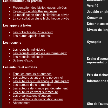
Les bibliothèques privées
Versifié
Présentation des bibliothèques privées
L'ajout d'une bibliothèque privée
Jouable en ple
La modification d'une bibliothèque privée
Costumes
La consultation d'une bibliothèque privée
Décor et acce
Les appels à textes
Niveau de lan
Les collectifs du Proscenium
Les autres appels à textes
Synopsis
Les recueils
Les recueils individuels
Les recueils individuels au format
epub
Les recueils collectifs
Droits d'auteu
Scènes d'expo
représentatio
Les auteurs et autrices
Tous les auteurs et autrices
Prix du técha
Les auteurs ayant un site personnel
Informations s
Les auteurs sur Facebook, X, Instagram
Les auteurs dans le monde
Les auteurs de France par département
Les auteurs écrivant sur mesure
Les organisations d'auteurs
Les conditions de publication auteur
Abonnement
Site de l'aute