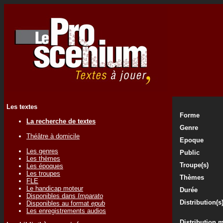
Les textes
Forme
La recherche de textes
Genre
Théâtre à domicile
Epoque
Les genres
Public
Les thèmes
Troupe(s)
Les époques
Les troupes
Thèmes
FLE
Le handicap moteur
Durée
Disponibles dans
Imparato
Distribution(s
Disponibles au format
epub
Les enregistrements audios
Distribution 