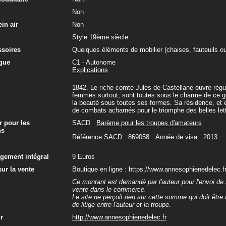
Non
in air
Non
Style 19ème siècle
ssoires
Quelques éléments de mobilier (chaises, fauteuils o
gue
C1 - Autonome
Explications
1842. Le riche comte Jules de Castellane ouvre réguli
femmes surtout, sont toutes sous le charme de ce g
la beauté sous toutes ses formes. Sa résidence, et en p
de combats acharnés pour le triomphe des belles let
r pour les
SACD
Barème pour les troupes d'amateurs
ns
Référence SACD : 869058 Année de visa : 2013
rgement intégral
9 Euros
ur la vente
Boutique en ligne : https://www.annesophienedelec.f
Ce montant est demandé par l'auteur pour l'envoi de s
vente dans le commerce.
Le site ne perçoit rien sur cette somme qui doit être
de litige entre l'auteur et la troupe.
ur
http://www.annesophienedelec.fr