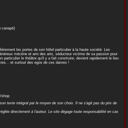
u canapé)
èrement les portes de son hôtel particulier à la haute société. Les
énéreux mécène et ami des arts, séducteur victime de sa passion pour
articulier le théâtre qu'il y a fait construire, devient rapidement le lieu
tres... et surtout des egos de ces dames !
r/shop
on texte intégral par le moyen de son choix. Il ne s'agit pas du prix de
 réglée directement à l'auteur. Le site dégage toute responsabilité en cas