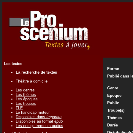
Les textes
Forme
La recherche de textes
Publié dans le
Théâtre à domicile
Genre
Les genres
Les thèmes
Epoque
Les époques
Public
Les troupes
FLE
Troupe(s)
Le handicap moteur
Disponibles dans
Imparato
Thèmes
Disponibles au format
epub
Durée
Les enregistrements audios
Distribution(s