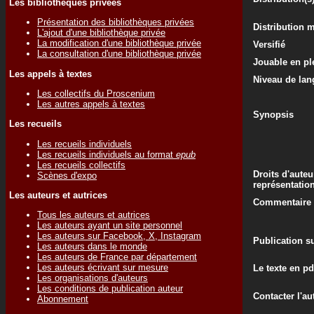
Les bibliothèques privées
Présentation des bibliothèques privées
Distribution 
L'ajout d'une bibliothèque privée
La modification d'une bibliothèque privée
Versifié
La consultation d'une bibliothèque privée
Jouable en ple
Les appels à textes
Niveau de lan
Les collectifs du Proscenium
Les autres appels à textes
Synopsis
Les recueils
Les recueils individuels
Les recueils individuels au format
epub
Les recueils collectifs
Droits d'auteu
Scènes d'expo
représentatio
Les auteurs et autrices
Commentaire d
Tous les auteurs et autrices
Les auteurs ayant un site personnel
Les auteurs sur Facebook, X, Instagram
Publication su
Les auteurs dans le monde
Les auteurs de France par département
Les auteurs écrivant sur mesure
Le texte en pd
Les organisations d'auteurs
Les conditions de publication auteur
Contacter l'au
Abonnement