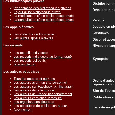
Les bibliothèques privées
Distribution 
Présentation des bibliothèques privées
Détails sur la
L'ajout d'une bibliothèque privée
La modification d'une bibliothèque privée
La consultation d'une bibliothèque privée
Versifié
Jouable en ple
Les appels à textes
Costumes
Les collectifs du Proscenium
Les autres appels à textes
Décor et acce
Les recueils
Niveau de lan
Les recueils individuels
Les recueils individuels au format
epub
Synopsis
Les recueils collectifs
Scènes d'expo
Les auteurs et autrices
Tous les auteurs et autrices
Droits d'auteu
Les auteurs ayant un site personnel
représentatio
Les auteurs sur Facebook, X, Instagram
Les auteurs dans le monde
Site de l'aute
Les auteurs de France par département
Publication su
Les auteurs écrivant sur mesure
Les organisations d'auteurs
Les conditions de publication auteur
Le texte en pd
Abonnement