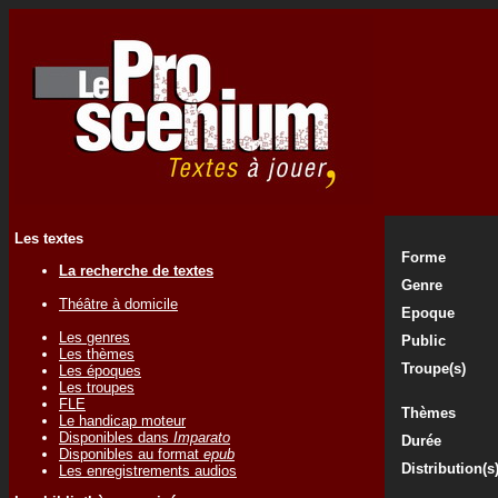
Les textes
Forme
La recherche de textes
Genre
Théâtre à domicile
Epoque
Les genres
Public
Les thèmes
Troupe(s)
Les époques
Les troupes
FLE
Thèmes
Le handicap moteur
Disponibles dans
Imparato
Durée
Disponibles au format
epub
Distribution(s
Les enregistrements audios