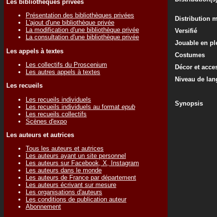
Les bibliothèques privées
Présentation des bibliothèques privées
Distribution 
L'ajout d'une bibliothèque privée
La modification d'une bibliothèque privée
Versifié
La consultation d'une bibliothèque privée
Jouable en ple
Les appels à textes
Costumes
Les collectifs du Proscenium
Décor et acce
Les autres appels à textes
Niveau de lan
Les recueils
Les recueils individuels
Synopsis
Les recueils individuels au format
epub
Les recueils collectifs
Scènes d'expo
Les auteurs et autrices
Tous les auteurs et autrices
Les auteurs ayant un site personnel
Les auteurs sur Facebook, X, Instagram
Les auteurs dans le monde
Les auteurs de France par département
Les auteurs écrivant sur mesure
Les organisations d'auteurs
Les conditions de publication auteur
Abonnement