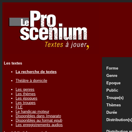
Les textes
Forme
La recherche de textes
Genre
Théâtre à domicile
Epoque
Les genres
Public
Les thèmes
Troupe(s)
Les époques
Les troupes
Thèmes
FLE
Le handicap moteur
Durée
Disponibles dans
Imparato
Distribution(s
Disponibles au format
epub
Les enregistrements audios
Distribution 