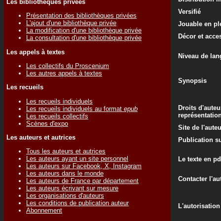
Les bibliothèques privées
Versifié
Présentation des bibliothèques privées
L'ajout d'une bibliothèque privée
Jouable en ple
La modification d'une bibliothèque privée
Décor et acce
La consultation d'une bibliothèque privée
Les appels à textes
Niveau de lan
Les collectifs du Proscenium
Les autres appels à textes
Synopsis
Les recueils
Les recueils individuels
Droits d'auteu
Les recueils individuels au format
epub
représentatio
Les recueils collectifs
Scènes d'expo
Site de l'aute
Les auteurs et autrices
Publication su
Tous les auteurs et autrices
Les auteurs ayant un site personnel
Le texte en pd
Les auteurs sur Facebook, X, Instagram
Les auteurs dans le monde
Contacter l'au
Les auteurs de France par département
Les auteurs écrivant sur mesure
Les organisations d'auteurs
Les conditions de publication auteur
L'autorisation
Abonnement