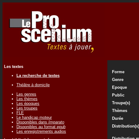
Les textes
Forme
La recherche de textes
Genre
Théâtre à domicile
Epoque
Les genres
Public
Les thèmes
Troupe(s)
Les époques
Les troupes
Thèmes
FLE
Le handicap moteur
Durée
Disponibles dans
Imparato
Distribution(s
Disponibles au format
epub
Les enregistrements audios
Distribution 