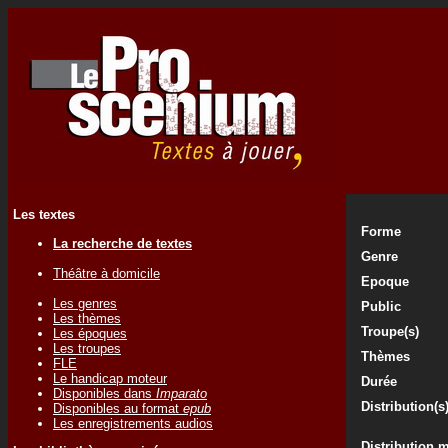
Les textes
Forme
La recherche de textes
Genre
Théâtre à domicile
Epoque
Les genres
Public
Les thèmes
Troupe(s)
Les époques
Les troupes
Thèmes
FLE
Le handicap moteur
Durée
Disponibles dans
Imparato
Distribution(s
Disponibles au format
epub
Les enregistrements audios
Distribution 