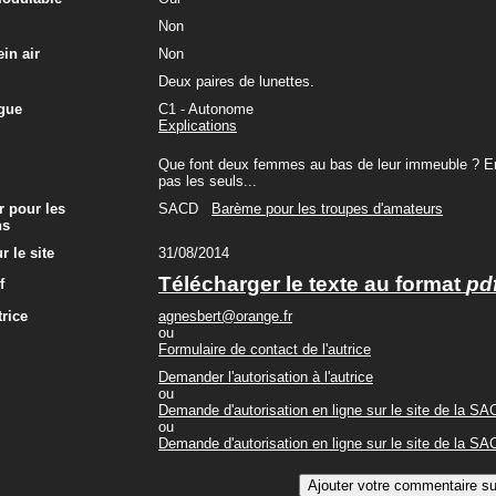
Non
in air
Non
Deux paires de lunettes.
gue
C1 - Autonome
Explications
Que font deux femmes au bas de leur immeuble ? Ent
pas les seuls...
r pour les
SACD
Barème pour les troupes d'amateurs
ns
r le site
31/08/2014
Télécharger le texte au format
pd
f
trice
agnesbert@orange.fr
ou
Formulaire de contact de l'autrice
Demander l'autorisation à l'autrice
ou
Demande d'autorisation en ligne sur le site de la S
ou
Demande d'autorisation en ligne sur le site de la S