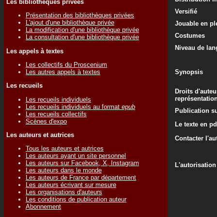
Les bibliothèques privées
Versifié
Présentation des bibliothèques privées
L'ajout d'une bibliothèque privée
Jouable en ple
La modification d'une bibliothèque privée
Costumes
La consultation d'une bibliothèque privée
Niveau de lan
Les appels à textes
Les collectifs du Proscenium
Les autres appels à textes
Synopsis
Les recueils
Droits d'auteu
représentatio
Les recueils individuels
Les recueils individuels au format
epub
Publication su
Les recueils collectifs
Scènes d'expo
Le texte en pd
Les auteurs et autrices
Contacter l'au
Tous les auteurs et autrices
Les auteurs ayant un site personnel
Les auteurs sur Facebook, X, Instagram
L'autorisation
Les auteurs dans le monde
Les auteurs de France par département
Les auteurs écrivant sur mesure
Les organisations d'auteurs
Les conditions de publication auteur
Abonnement