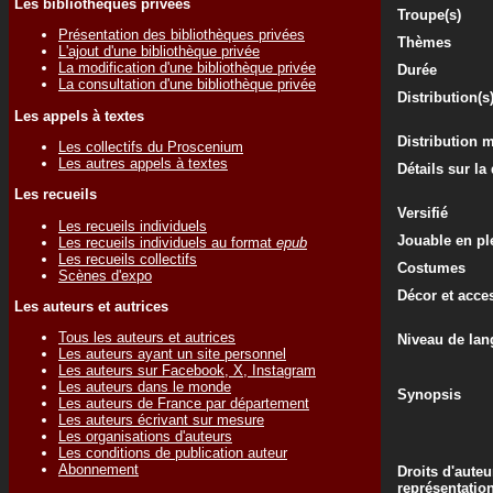
Les bibliothèques privées
Troupe(s)
Présentation des bibliothèques privées
Thèmes
L'ajout d'une bibliothèque privée
La modification d'une bibliothèque privée
Durée
La consultation d'une bibliothèque privée
Distribution(s
Les appels à textes
Distribution 
Les collectifs du Proscenium
Les autres appels à textes
Détails sur la
Les recueils
Versifié
Les recueils individuels
Jouable en ple
Les recueils individuels au format
epub
Les recueils collectifs
Costumes
Scènes d'expo
Décor et acce
Les auteurs et autrices
Tous les auteurs et autrices
Niveau de lan
Les auteurs ayant un site personnel
Les auteurs sur Facebook, X, Instagram
Les auteurs dans le monde
Synopsis
Les auteurs de France par département
Les auteurs écrivant sur mesure
Les organisations d'auteurs
Les conditions de publication auteur
Abonnement
Droits d'auteu
représentatio