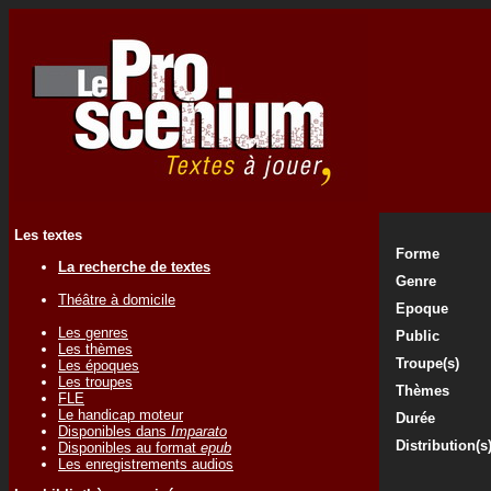
Les textes
Forme
La recherche de textes
Genre
Théâtre à domicile
Epoque
Les genres
Public
Les thèmes
Troupe(s)
Les époques
Les troupes
Thèmes
FLE
Le handicap moteur
Durée
Disponibles dans
Imparato
Distribution(s
Disponibles au format
epub
Les enregistrements audios