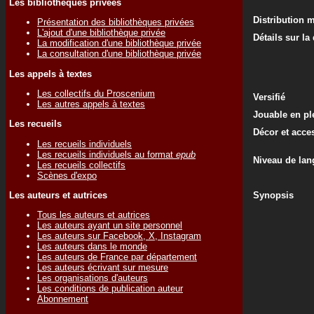
Les bibliothèques privées
Distribution 
Présentation des bibliothèques privées
L'ajout d'une bibliothèque privée
Détails sur la
La modification d'une bibliothèque privée
La consultation d'une bibliothèque privée
Les appels à textes
Les collectifs du Proscenium
Versifié
Les autres appels à textes
Jouable en ple
Les recueils
Décor et acce
Les recueils individuels
Les recueils individuels au format
epub
Niveau de lan
Les recueils collectifs
Scènes d'expo
Les auteurs et autrices
Synopsis
Tous les auteurs et autrices
Les auteurs ayant un site personnel
Les auteurs sur Facebook, X, Instagram
Les auteurs dans le monde
Les auteurs de France par département
Les auteurs écrivant sur mesure
Les organisations d'auteurs
Les conditions de publication auteur
Abonnement