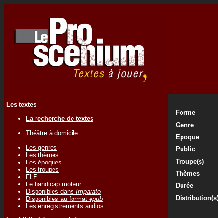
Les textes
Forme
La recherche de textes
Genre
Théâtre à domicile
Epoque
Les genres
Public
Les thèmes
Troupe(s)
Les époques
Les troupes
Thèmes
FLE
Le handicap moteur
Durée
Disponibles dans
Imparato
Distribution(s
Disponibles au format
epub
Les enregistrements audios