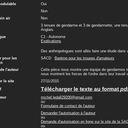
modulable
Oui
Non
in air
Non
3 tenues de gendarme et 3 de gendarmette, une ten
Anglais.
gue
C1 - Autonome
Explications
Des anthropologues sont allés faire une étude dans 
r pour les
SACD
Barème pour les troupes d'amateurs
ns
e l'auteur
Cette pièce nous montre une équipe de gendarmes to
nous montrent les forces de l'ordre dans leur travail 
r le site
27/11/2015
Télécharger le texte au format
pd
f
teur
michel.ledall29200@gmail.com
ou
Formulaire de contact de l'auteur
Demander l'autorisation à l'auteur
ou
Demande d'autorisation en ligne sur le site de la S
ou