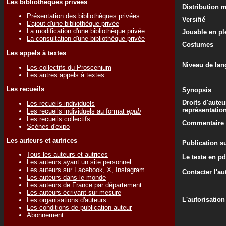
Les bibliothèques privées
Distribution 
Présentation des bibliothèques privées
Versifié
L'ajout d'une bibliothèque privée
La modification d'une bibliothèque privée
Jouable en ple
La consultation d'une bibliothèque privée
Costumes
Les appels à textes
Niveau de lan
Les collectifs du Proscenium
Les autres appels à textes
Les recueils
Synopsis
Droits d'auteu
Les recueils individuels
représentatio
Les recueils individuels au format
epub
Les recueils collectifs
Commentaire d
Scènes d'expo
Les auteurs et autrices
Publication su
Tous les auteurs et autrices
Le texte en pd
Les auteurs ayant un site personnel
Les auteurs sur Facebook, X, Instagram
Contacter l'au
Les auteurs dans le monde
Les auteurs de France par département
Les auteurs écrivant sur mesure
L'autorisation
Les organisations d'auteurs
Les conditions de publication auteur
Abonnement