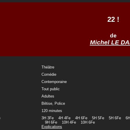
22 !
de
Michel LE D
Théâtre
Comédie
Contemporaine
Tout public
Adultes
Bêtise, Police
120 minutes
)
3H 3Fe 4H 4Fe 4H 6Fe 5H 5Fe 5H 6Fe 6H
9H 6Fe 10H 4Fe 10H 6Fe
Explications