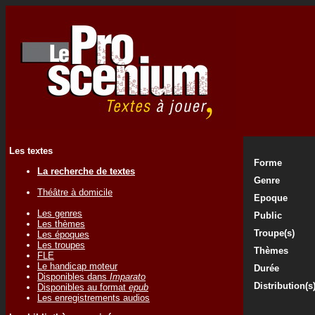
Les textes
Forme
La recherche de textes
Genre
Théâtre à domicile
Epoque
Les genres
Public
Les thèmes
Troupe(s)
Les époques
Les troupes
Thèmes
FLE
Le handicap moteur
Durée
Disponibles dans
Imparato
Distribution(s
Disponibles au format
epub
Les enregistrements audios