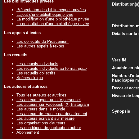
Les bibliothèques privées
Distribution(s
Présentation des bibliothèques privées
L'ajout d'une bibliothèque privée
La modification d'une bibliothèque privée
La consultation d'une bibliothèque privée
Distribution 
Les appels à textes
Détails sur la
Les collectifs du Proscenium
Les autres appels à textes
Les recueils
Versifié
Les recueils individuels
Jouable en ple
Les recueils individuels au format
epub
Les recueils collectifs
Nombre d'inte
Scènes d'expo
handicapés m
Les auteurs et autrices
Décor et acce
Tous les auteurs et autrices
Niveau de lan
Les auteurs ayant un site personnel
Les auteurs sur Facebook, X, Instagram
Les auteurs dans le monde
Synopsis
Les auteurs de France par département
Les auteurs écrivant sur mesure
Les organisations d'auteurs
Les conditions de publication auteur
Abonnement