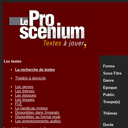
Les textes
Forme
La recherche de textes
Sous-Titre
Théâtre à domicile
Genre
Les genres
Epoque
Les thèmes
Public
Les époques
Les troupes
Troupe(s)
FLE
Le handicap moteur
Disponibles dans
Imparato
Thèmes
Disponibles au format
epub
Les enregistrements audios
Durée