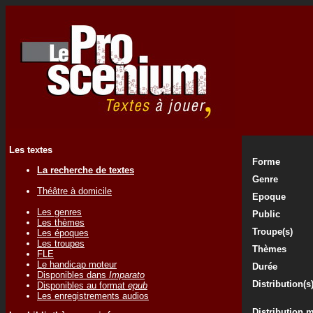
Les textes
Forme
La recherche de textes
Genre
Théâtre à domicile
Epoque
Les genres
Public
Les thèmes
Troupe(s)
Les époques
Les troupes
Thèmes
FLE
Le handicap moteur
Durée
Disponibles dans
Imparato
Distribution(s
Disponibles au format
epub
Les enregistrements audios
Distribution 