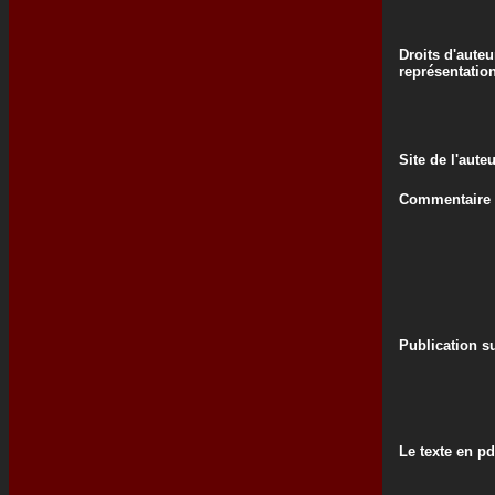
Droits d'auteu
représentatio
Site de l'aute
Commentaire d
Publication su
Le texte en pd