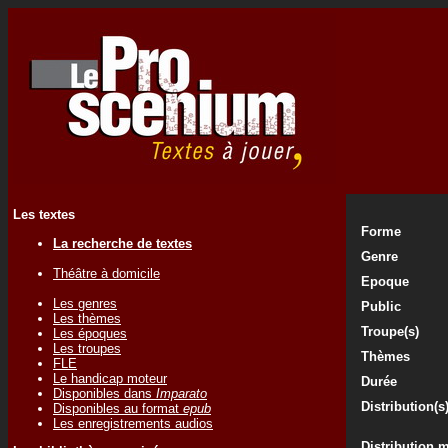
Les textes
Forme
La recherche de textes
Genre
Théâtre à domicile
Epoque
Les genres
Public
Les thèmes
Troupe(s)
Les époques
Les troupes
Thèmes
FLE
Le handicap moteur
Durée
Disponibles dans
Imparato
Distribution(s
Disponibles au format
epub
Les enregistrements audios
Distribution 