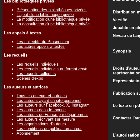
Les bibliothèques privées
Présentation des bibliothèques privées
Distribution 
L'ajout d'une bibliothèque privée
La modification d'une bibliothèque privée
Versifié
La consultation d'une bibliothèque privée
Jouable en ple
Les appels à textes
Niveau de lan
Les collectifs du Proscenium
Les autres appels à textes
Synopsis
Les recueils
Les recueils individuels
Droits d'auteu
Les recueils individuels au format
epub
représentatio
Les recueils collectifs
Scènes d'expo
Représentatio
Les auteurs et autrices
Publication su
Tous les auteurs et autrices
Les auteurs ayant un site personnel
Les auteurs sur Facebook, X, Instagram
Le texte en pd
Les auteurs dans le monde
Les auteurs de France par département
Contacter l'au
Les auteurs écrivant sur mesure
Les organisations d'auteurs
Les conditions de publication auteur
Abonnement
L'autorisation