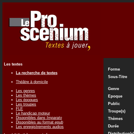
Les textes
Forme
La recherche de textes
Sous-Titre
Théâtre à domicile
Genre
Les genres
Les thèmes
Epoque
Les époques
Public
Les troupes
FLE
Troupe(s)
Le handicap moteur
Disponibles dans
Imparato
Thèmes
Disponibles au format
epub
Durée
Les enregistrements audios
Distribution(s