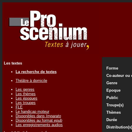
Les textes
Forme
La recherche de textes
Co-auteur ou 
Théâtre à domicile
Genre
Les genres
Epoque
Les thèmes
Public
Les époques
Les troupes
Troupe(s)
FLE
Le handicap moteur
Thèmes
Disponibles dans
Imparato
Durée
Disponibles au format
epub
Les enregistrements audios
Distribution(s