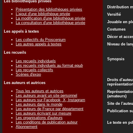
Les bibliothèques privées
Distribution 
Présentation des bibliothèques privées
L'ajout d'une bibliothèque privée
Versifié
La modification d'une bibliothèque privée
Jouable en ple
La consultation d'une bibliothèque privée
Costumes
Les appels à textes
Décor et acce
Les collectifs du Proscenium
Les autres appels à textes
Niveau de lan
Les recueils
Synopsis
Les recueils individuels
Les recueils individuels au format
epub
Les recueils collectifs
Scènes d'expo
Droits d'auteu
Les auteurs et autrices
représentatio
Tous les auteurs et autrices
Représentatio
Les auteurs ayant un site personnel
(amateurs)
Les auteurs sur Facebook, X, Instagram
Site de l'aute
Les auteurs dans le monde
Les auteurs de France par département
Publication su
Les auteurs écrivant sur mesure
Les organisations d'auteurs
Les conditions de publication auteur
Le texte en pd
Abonnement