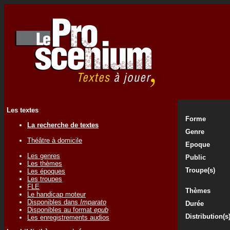
Les textes
Forme
La recherche de textes
Genre
Théâtre à domicile
Epoque
Les genres
Public
Les thèmes
Troupe(s)
Les époques
Les troupes
FLE
Thèmes
Le handicap moteur
Disponibles dans
Imparato
Durée
Disponibles au format
epub
Distribution(s
Les enregistrements audios