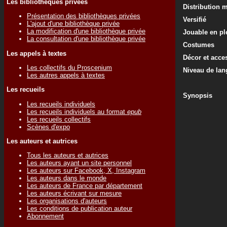
Les bibliothèques privées
Distribution 
Présentation des bibliothèques privées
Versifié
L'ajout d'une bibliothèque privée
La modification d'une bibliothèque privée
Jouable en ple
La consultation d'une bibliothèque privée
Costumes
Les appels à textes
Décor et acce
Les collectifs du Proscenium
Niveau de lan
Les autres appels à textes
Les recueils
Synopsis
Les recueils individuels
Les recueils individuels au format
epub
Les recueils collectifs
Scènes d'expo
Les auteurs et autrices
Tous les auteurs et autrices
Les auteurs ayant un site personnel
Les auteurs sur Facebook, X, Instagram
Les auteurs dans le monde
Les auteurs de France par département
Les auteurs écrivant sur mesure
Les organisations d'auteurs
Les conditions de publication auteur
Abonnement