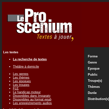
Les textes
Forme
La recherche de textes
Genre
Théâtre à domicile
Epoque
Les genres
Public
Les thèmes
Troupe(s)
Les époques
Les troupes
Thèmes
FLE
Le handicap moteur
Durée
Disponibles dans
Imparato
Distribution(s
Disponibles au format
epub
Les enregistrements audios