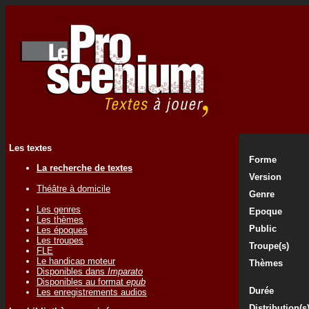
Les textes
Forme
La recherche de textes
Version
Théâtre à domicile
Genre
Les genres
Epoque
Les thèmes
Public
Les époques
Les troupes
Troupe(s)
FLE
Le handicap moteur
Thèmes
Disponibles dans
Imparato
Disponibles au format
epub
Durée
Les enregistrements audios
Distribution(s