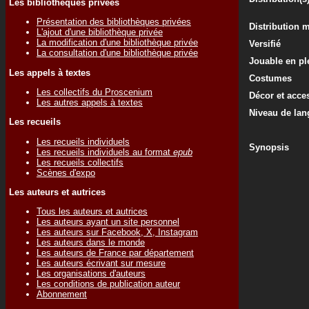
Les bibliothèques privées
Présentation des bibliothèques privées
Distribution 
L'ajout d'une bibliothèque privée
La modification d'une bibliothèque privée
Versifié
La consultation d'une bibliothèque privée
Jouable en ple
Les appels à textes
Costumes
Les collectifs du Proscenium
Décor et acce
Les autres appels à textes
Niveau de lan
Les recueils
Les recueils individuels
Synopsis
Les recueils individuels au format
epub
Les recueils collectifs
Scènes d'expo
Les auteurs et autrices
Tous les auteurs et autrices
Les auteurs ayant un site personnel
Les auteurs sur Facebook, X, Instagram
Les auteurs dans le monde
Les auteurs de France par département
Les auteurs écrivant sur mesure
Les organisations d'auteurs
Les conditions de publication auteur
Abonnement