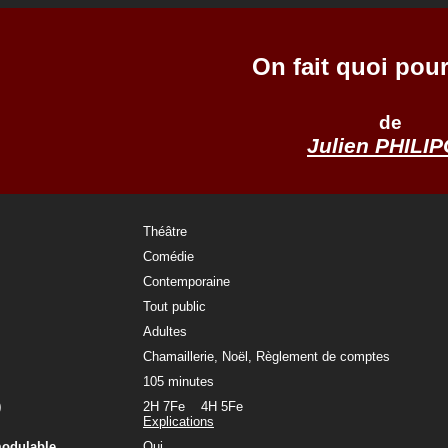
On fait quoi pou
de
Julien PHILI
Théâtre
Comédie
Contemporaine
Tout public
Adultes
Chamaillerie, Noël, Règlement de comptes
105 minutes
)
2H 7Fe 4H 5Fe
Explications
modulable
Oui