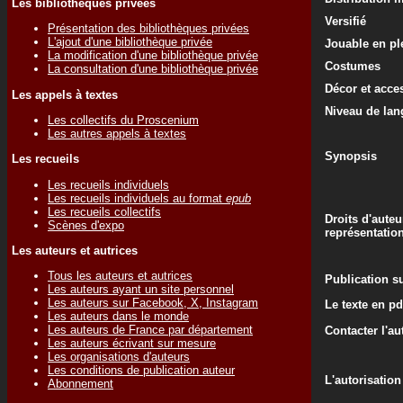
Les bibliothèques privées
Versifié
Présentation des bibliothèques privées
L'ajout d'une bibliothèque privée
Jouable en ple
La modification d'une bibliothèque privée
Costumes
La consultation d'une bibliothèque privée
Décor et acce
Les appels à textes
Niveau de lan
Les collectifs du Proscenium
Les autres appels à textes
Synopsis
Les recueils
Les recueils individuels
Les recueils individuels au format
epub
Les recueils collectifs
Droits d'auteu
Scènes d'expo
représentatio
Les auteurs et autrices
Tous les auteurs et autrices
Publication su
Les auteurs ayant un site personnel
Les auteurs sur Facebook, X, Instagram
Le texte en pd
Les auteurs dans le monde
Les auteurs de France par département
Contacter l'au
Les auteurs écrivant sur mesure
Les organisations d'auteurs
Les conditions de publication auteur
L'autorisation
Abonnement