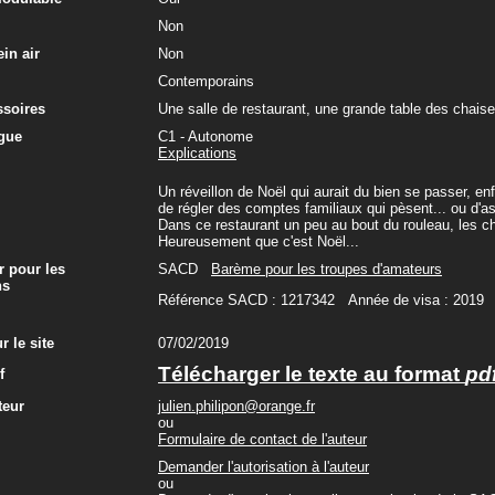
Non
in air
Non
Contemporains
ssoires
Une salle de restaurant, une grande table des chaise
gue
C1 - Autonome
Explications
Un réveillon de Noël qui aurait du bien se passer, enf
de régler des comptes familiaux qui pèsent... ou d'ass
Dans ce restaurant un peu au bout du rouleau, les ch
Heureusement que c'est Noël...
r pour les
SACD
Barème pour les troupes d'amateurs
ns
Référence SACD : 1217342 Année de visa : 2019
r le site
07/02/2019
Télécharger le texte au format
pd
f
teur
julien.philipon@orange.fr
ou
Formulaire de contact de l'auteur
Demander l'autorisation à l'auteur
ou