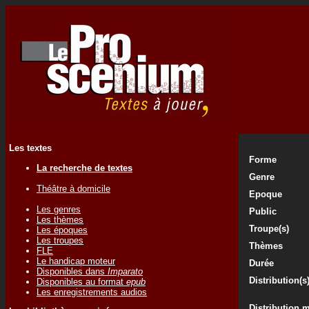
Les textes
Forme
La recherche de textes
Genre
Théâtre à domicile
Epoque
Les genres
Public
Les thèmes
Troupe(s)
Les époques
Les troupes
Thèmes
FLE
Le handicap moteur
Durée
Disponibles dans
Imparato
Distribution(s
Disponibles au format
epub
Les enregistrements audios
Distribution 