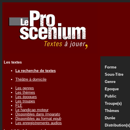
Les textes
Forme
La recherche de textes
Sous-Titre
Théâtre à domicile
Genre
Les genres
Epoque
Les thèmes
Public
Les époques
Les troupes
Troupe(s)
FLE
Le handicap moteur
Thèmes
Disponibles dans
Imparato
Durée
Disponibles au format
epub
Les enregistrements audios
Distribution(s