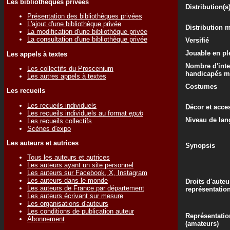
Les bibliothèques privées
Distribution(s
Présentation des bibliothèques privées
L'ajout d'une bibliothèque privée
Distribution 
La modification d'une bibliothèque privée
La consultation d'une bibliothèque privée
Versifié
Jouable en ple
Les appels à textes
Nombre d'inte
Les collectifs du Proscenium
handicapés m
Les autres appels à textes
Costumes
Les recueils
Les recueils individuels
Décor et acce
Les recueils individuels au format
epub
Niveau de lan
Les recueils collectifs
Scènes d'expo
Les auteurs et autrices
Synopsis
Tous les auteurs et autrices
Les auteurs ayant un site personnel
Les auteurs sur Facebook, X, Instagram
Les auteurs dans le monde
Droits d'auteu
Les auteurs de France par département
représentatio
Les auteurs écrivant sur mesure
Les organisations d'auteurs
Les conditions de publication auteur
Représentatio
Abonnement
(amateurs)