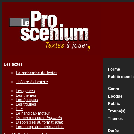
Les textes
Forme
La recherche de textes
Publié dans le
Théâtre à domicile
Genre
Les genres
Les thèmes
Epoque
Les époques
Public
Les troupes
FLE
Troupe(s)
Le handicap moteur
Disponibles dans
Imparato
Thèmes
Disponibles au format
epub
Les enregistrements audios
Durée