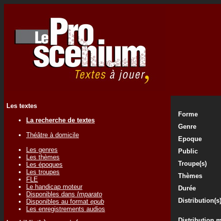
Les textes
Forme
La recherche de textes
Genre
Théâtre à domicile
Epoque
Les genres
Public
Les thèmes
Troupe(s)
Les époques
Les troupes
Thèmes
FLE
Le handicap moteur
Durée
Disponibles dans
Imparato
Distribution(s
Disponibles au format
epub
Les enregistrements audios
Distribution 