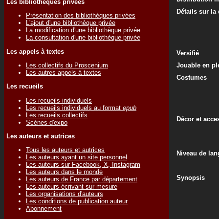
Les bibliothèques privées
Détails sur la
Présentation des bibliothèques privées
L'ajout d'une bibliothèque privée
La modification d'une bibliothèque privée
La consultation d'une bibliothèque privée
Les appels à textes
Versifié
Les collectifs du Proscenium
Jouable en ple
Les autres appels à textes
Costumes
Les recueils
Les recueils individuels
Les recueils individuels au format
epub
Les recueils collectifs
Décor et acce
Scènes d'expo
Les auteurs et autrices
Tous les auteurs et autrices
Niveau de lan
Les auteurs ayant un site personnel
Les auteurs sur Facebook, X, Instagram
Les auteurs dans le monde
Synopsis
Les auteurs de France par département
Les auteurs écrivant sur mesure
Les organisations d'auteurs
Les conditions de publication auteur
Abonnement