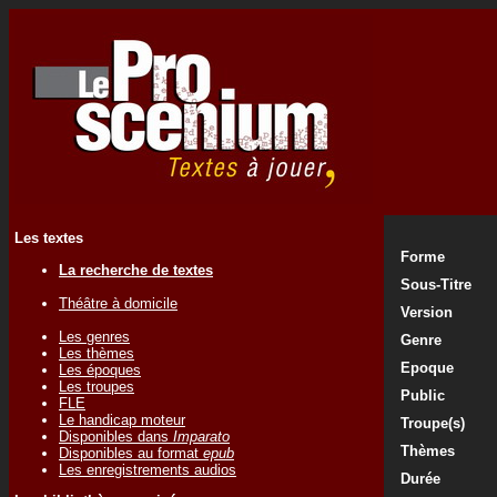
Les textes
Forme
La recherche de textes
Sous-Titre
Théâtre à domicile
Version
Les genres
Genre
Les thèmes
Epoque
Les époques
Les troupes
Public
FLE
Le handicap moteur
Troupe(s)
Disponibles dans
Imparato
Thèmes
Disponibles au format
epub
Les enregistrements audios
Durée