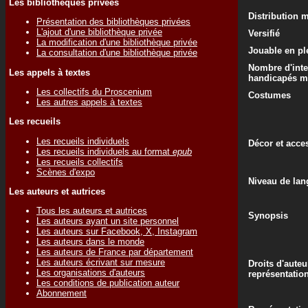
Les bibliothèques privées
Distribution 
Présentation des bibliothèques privées
L'ajout d'une bibliothèque privée
Versifié
La modification d'une bibliothèque privée
Jouable en ple
La consultation d'une bibliothèque privée
Nombre d'inte
Les appels à textes
handicapés m
Les collectifs du Proscenium
Costumes
Les autres appels à textes
Les recueils
Les recueils individuels
Décor et acce
Les recueils individuels au format
epub
Les recueils collectifs
Scènes d'expo
Niveau de lan
Les auteurs et autrices
Tous les auteurs et autrices
Synopsis
Les auteurs ayant un site personnel
Les auteurs sur Facebook, X, Instagram
Les auteurs dans le monde
Les auteurs de France par département
Les auteurs écrivant sur mesure
Droits d'auteu
Les organisations d'auteurs
représentatio
Les conditions de publication auteur
Abonnement