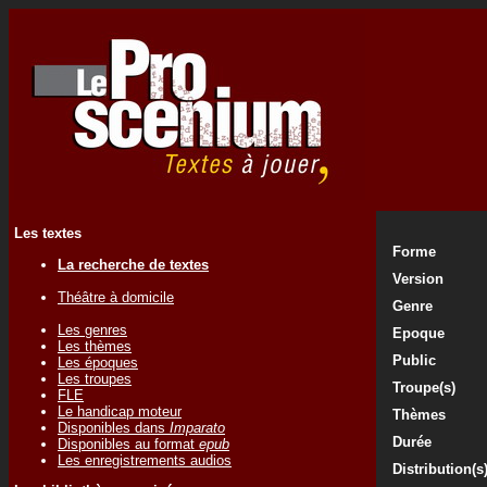
Les textes
Forme
La recherche de textes
Version
Théâtre à domicile
Genre
Les genres
Epoque
Les thèmes
Public
Les époques
Les troupes
Troupe(s)
FLE
Le handicap moteur
Thèmes
Disponibles dans
Imparato
Durée
Disponibles au format
epub
Les enregistrements audios
Distribution(s